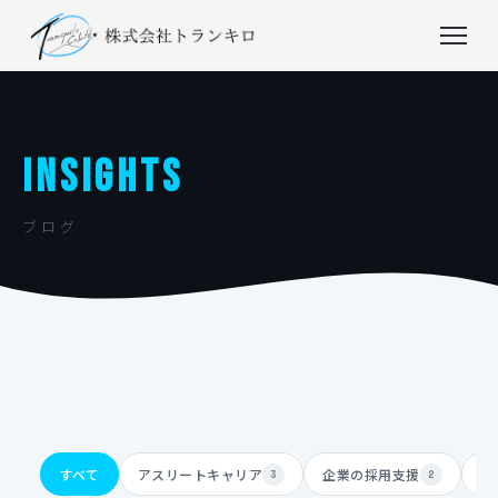
INSIGHTS
ブログ
すべて
アスリートキャリア
企業の採用支援
体
3
2