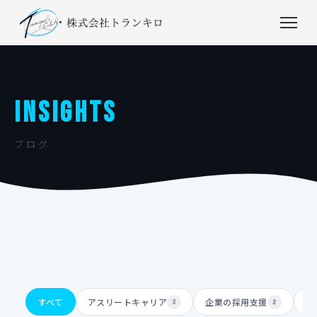
INSIGHTS
ブログ
すべて
アスリートキャリア
企業の採用支援
体
3
2