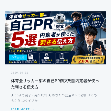
体育会就活
2026.06.11
体育会サッカー部の自己PR例文5選|内定者が使っ
た刺さる伝え方
★ 30秒で完了・完全無料 ★ あなたの就活キャラ診断はこち
らから 12タイプか…
READ MORE →