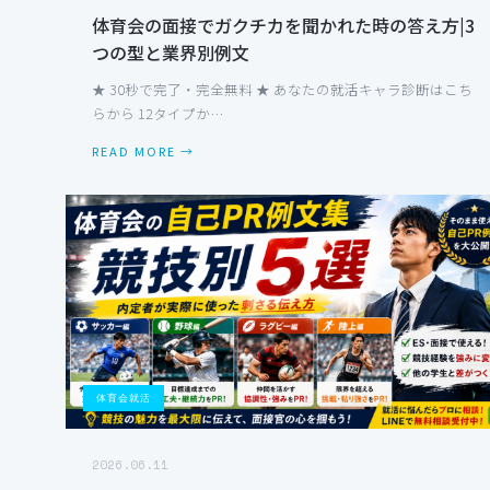
体育会の面接でガクチカを聞かれた時の答え方|3
つの型と業界別例文
★ 30秒で完了・完全無料 ★ あなたの就活キャラ診断はこち
らから 12タイプか…
READ MORE →
体育会就活
2026.06.11