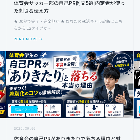
体育会サッカー部の自己PR例文5選|内定者が使っ
た刺さる伝え方
★ 30秒で完了・完全無料 ★ あなたの就活キャラ診断はこち
らから 12タイプか…
READ MORE →
就活ノウハウ
2026.06.03
体育会の自己PRがありきたりで落ちる理由と対