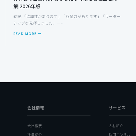
策|2026年版
結論:「協調性があります」「忍耐力があります」「リーダー
シップを発揮しました」—…
READ MORE →
会社情報
サービス
会社概要
人材紹介
社員紹介
採用コンサル