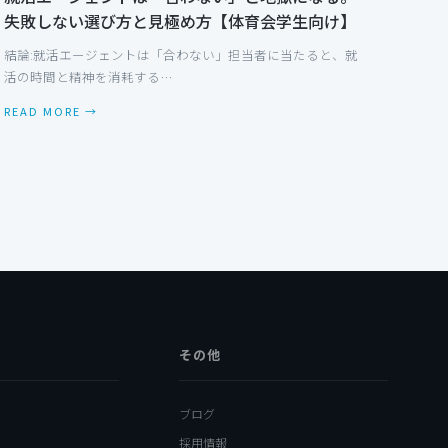
失敗しない選び方と見極め方【体育会学生向け】
結論:就活エージェントは「合わない」担当者に当たると、就
活の時間と精神を消耗する…
READ MORE →
その他
ブログ
採用情報