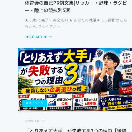
体育会の自己PR例文集|サッカー・野球・ラグビ
ー・陸上の競技別5選
★ 30秒で完了・完全無料 ★ あなたの就活キャラ診断はこち
らから 12タイプか…
READ MORE →
就活ノウハウ
2026.06.03
「とりあえず大手」が失敗する3つの理由【後悔