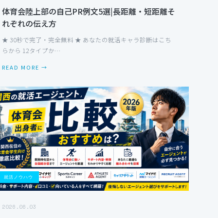
体育会陸上部の自己PR例文5選|長距離・短距離そ
れぞれの伝え方
★ 30秒で完了・完全無料 ★ あなたの就活キャラ診断はこち
らから 12タイプか…
READ MORE →
就活ノウハウ
2026.06.03