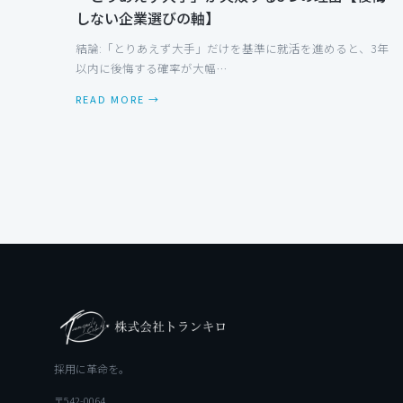
しない企業選びの軸】
結論:「とりあえず大手」だけを基準に就活を進めると、3年
以内に後悔する確率が大幅…
READ MORE →
採用に革命を。
〒542-0064