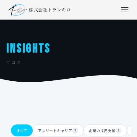
INSIGHTS
ブログ
すべて
アスリートキャリア
企業の採用支援
体
3
2