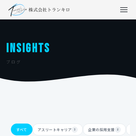
INSIGHTS
ブログ
すべて
アスリートキャリア
企業の採用支援
体
3
2