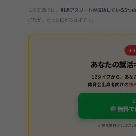
この記事では、
引退アスリートが成功している5つ
択肢が、ぐっと広がるはずです。
★ 
あなたの就活
12タイプから、あな
体育会出身者向けの
強
公
無料で
✓ 完全無料 ✓ しつこ