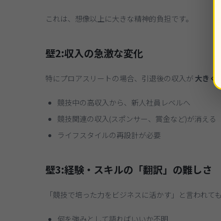
これは、想像以上に大きな精神的負担です。
壁2:収入の急激な変化
特にプロアスリートの場合、引退後の収入が
大きく
競技中の高収入から、新人社員レベルへ
競技関連の収入(スポンサー、賞金など)が消える
ライフスタイルの再設計が必要
壁3:経験・スキルの「翻訳」の難しさ
「競技で培った力をビジネスに活かす」と言われて
何を強みとして語ればいいか不明