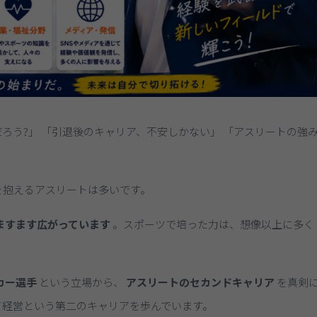
ろう?」 「引退後のキャリア、不安しかない」 「アスリートの強
を抱えるアスリートは多いです。
ますます広がっています
。スポーツで培った力は、想像以上に多く
カー選手
という立場から、
アスリートのセカンドキャリア
を真剣
て経営という第二のキャリアを歩んでいます。