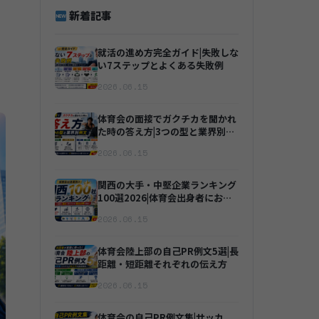
新着記事
就活の進め方完全ガイド|失敗しな
い7ステップとよくある失敗例
2026.06.15
体育会の面接でガクチカを聞かれ
た時の答え方|3つの型と業界別例
文
2026.06.15
関西の大手・中堅企業ランキング
100選2026|体育会出身者におす
すめの就職先まとめ
2026.06.15
体育会陸上部の自己PR例文5選|長
距離・短距離それぞれの伝え方
2026.06.15
体育会の自己PR例文集|サッカ