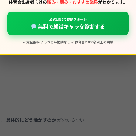
体育会出身者向けの
強み・弱み・おすすめ業界
がわかります。
公式LINEで診断スタート
無料で就活キャラを診断する
✓ 完全無料 ✓ しつこい勧誘なし ✓ 体育会2,000名以上の実績
下がる
ことがあります。
も、
具体的にどう活かすのか
が分からない。