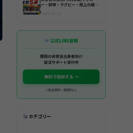
ー・野球・ラグビー・陸上の競技
別5選
2026.06.11
公式LINE登録
み
関西の体育会出身者向け
就活サポート受付中
無料で相談する →
✓完全無料 ✓勧誘なし
カテゴリー
に