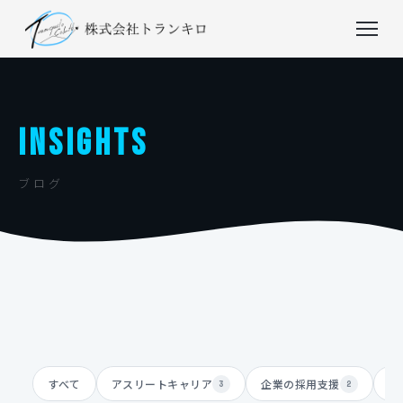
INSIGHTS
ブログ
すべて
アスリートキャリア
企業の採用支援
体
3
2