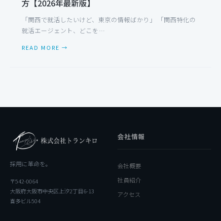
方【2026年最新版】
「関西で就活したいけど、東京の情報ばかり」 「関西特化の
就活エージェント、どこを…
READ MORE →
会社情報
採用に革命を。
会社概要
社員紹介
〒542-0064
大阪府大阪市中央区上汐2丁目6-13
アクセス
喜多ビル504