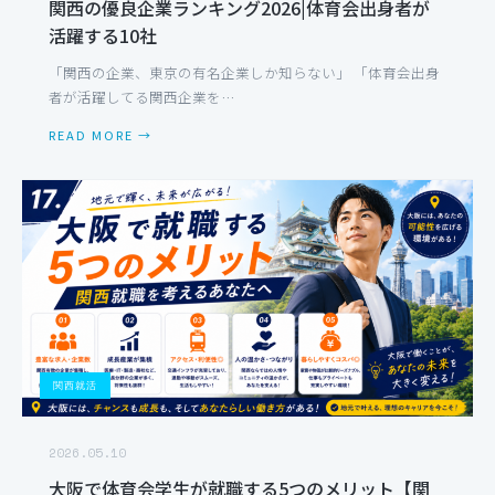
関西の優良企業ランキング2026|体育会出身者が
活躍する10社
「関西の企業、東京の有名企業しか知らない」 「体育会出身
者が活躍してる関西企業を…
READ MORE →
関西就活
2026.05.10
大阪で体育会学生が就職する5つのメリット【関