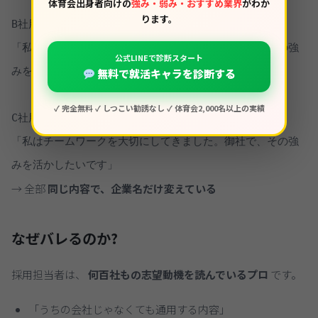
体育会出身者向けの
強み・弱み・おすすめ業界
がわか
ります。
B社用ES:

「私はチームワークを大切にしてきました。御社で、その強
公式LINEで診断スタート
みを活かしたいです」

無料で就活キャラを診断する
✓ 完全無料 ✓ しつこい勧誘なし ✓ 体育会2,000名以上の実績
C社用ES:

「私はチームワークを大切にしてきました。御社で、その強
→ 全部
同じ内容で、企業名だけ変えている
なぜバレるのか?
採用担当者は、
何百社もの志望動機を読んでいるプロ
です。
「うちの会社じゃなくても通用する内容」