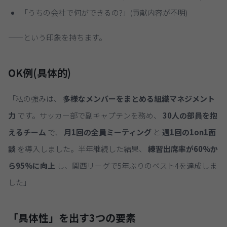
「うちの会社で何ができるの?」(貢献内容が不明)
——という印象を持ちます。
OK例(具体的)
「私の強みは、
多様なメンバーをまとめる組織マネジメント
力
です。サッカー部で副キャプテンを務め、
30人の部員を抱
えるチーム
で、
月1回の全員ミーティング
と
週1回の1on1面
談
を導入しました。半年継続した結果、
練習出席率が60%か
ら95%に向上
し、関西リーグで5年ぶりのベスト4を達成しま
した」
「具体性」を出す3つの要素