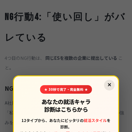
NG行動4:「使い回し」がバ
レている
4つ目のNG行動は、
同じESを複数の企業に提出している
こ
と。
×
NG例(使い回し)
★ 30秒で完了・完全無料 ★
あなたの就活キャラ
A社用ES:

診断はこちらから
「私はチームワークを大切にしてきました。御社で、その強
12タイプから、あなたにピッタリの
就活スタイル
を
みを活かしたいです」

診断。