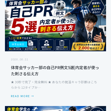
体育会就活
2026.06.11
体育会サッカー部の自己PR例文5選|内定者が使っ
た刺さる伝え方
★ 30秒で完了・完全無料 ★ あなたの就活キャラ診断はこち
らから 12タイプか…
READ MORE →