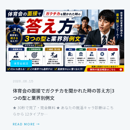
体育会就活
2026.06.15
体育会の面接でガクチカを聞かれた時の答え方|3
つの型と業界別例文
★ 30秒で完了・完全無料 ★ あなたの就活キャラ診断はこち
らから 12タイプか…
READ MORE →