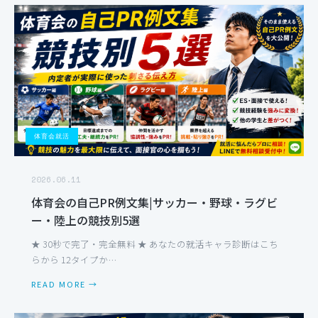
体育会就活
2026.06.11
体育会の自己PR例文集|サッカー・野球・ラグビ
ー・陸上の競技別5選
★ 30秒で完了・完全無料 ★ あなたの就活キャラ診断はこち
らから 12タイプか…
READ MORE →