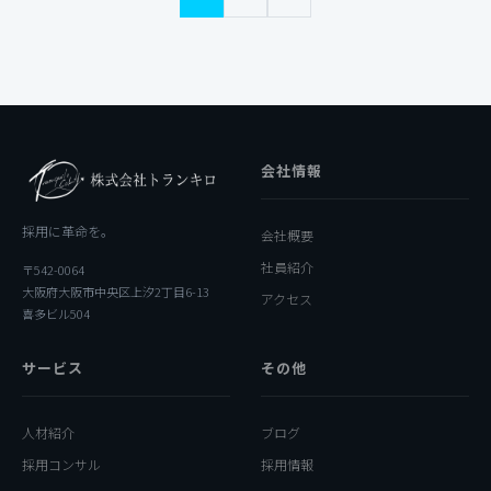
稿
の
ペ
会社情報
ー
ジ
採用に革命を。
会社概要
社員紹介
送
〒542-0064
大阪府大阪市中央区上汐2丁目6-13
アクセス
喜多ビル504
り
サービス
その他
人材紹介
ブログ
採用コンサル
採用情報