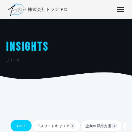
INSIGHTS
ブログ
すべて
アスリートキャリア
企業の採用支援
体
3
2