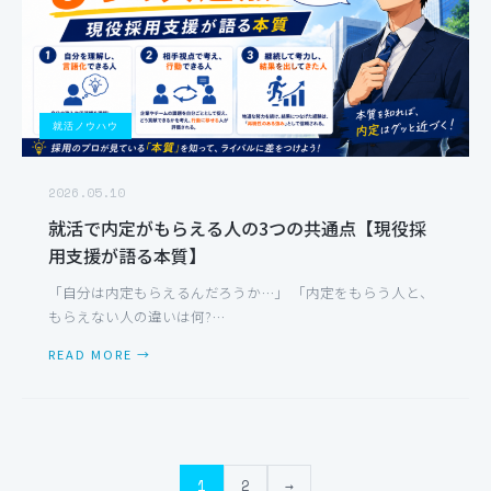
就活ノウハウ
2026.05.10
就活で内定がもらえる人の3つの共通点【現役採
用支援が語る本質】
「自分は内定もらえるんだろうか…」 「内定をもらう人と、
もらえない人の違いは何?…
READ MORE →
投
1
2
→