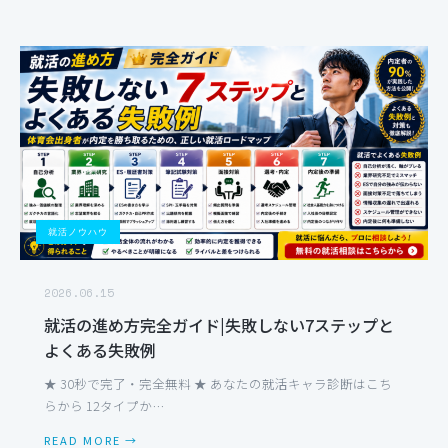
就活ノウハウ
2026.06.15
就活の進め方完全ガイド|失敗しない7ステップと
よくある失敗例
★ 30秒で完了・完全無料 ★ あなたの就活キャラ診断はこち
らから 12タイプか…
READ MORE →