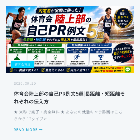
体育会就活
2026.06.15
体育会陸上部の自己PR例文5選|長距離・短距離そ
れぞれの伝え方
★ 30秒で完了・完全無料 ★ あなたの就活キャラ診断はこち
らから 12タイプか…
READ MORE →